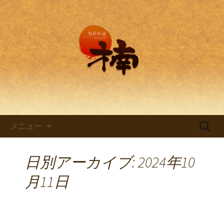
兵庫・西明石の創作和食料理 旬彩和
遊 楠。
兵庫・西明石の創作和食料理
「旬彩和遊 楠～くすのき～」
コンテンツへ移動
検
メニュー
索:
日別アーカイブ: 2024年10
月11日