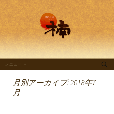
兵庫・西明石の創作和食料理 旬彩和
遊 楠。
兵庫・西明石の創作和食料理
「旬彩和遊 楠～くすのき～」
コンテンツへ移動
検
メニュー
索:
月別アーカイブ: 2018年7
月