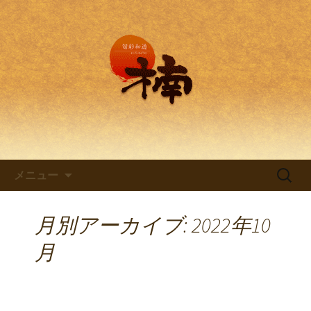
兵庫・西明石の創作和食料理 旬彩和
遊 楠。
兵庫・西明石の創作和食料理
「旬彩和遊 楠～くすのき～」
コンテンツへ移動
検
メニュー
索:
月別アーカイブ: 2022年10
月