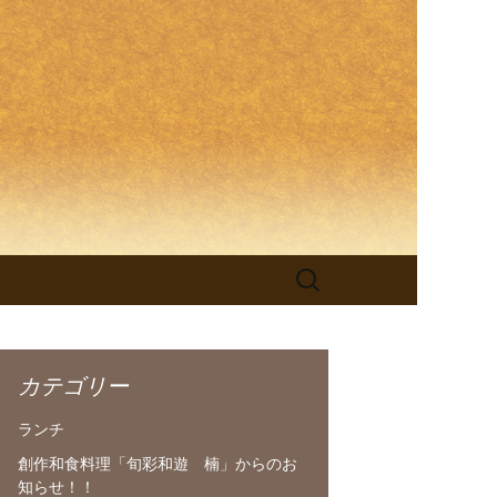
理「旬彩和
検
索:
カテゴリー
ランチ
創作和食料理「旬彩和遊 楠」からのお
知らせ！！