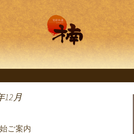
理 旬彩和遊 楠。
明石の創作和食料
くすのき～」
年12月
年始ご案内