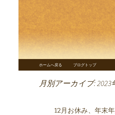
兵庫・西明石の創作和食料
兵庫・西
遊 楠～
コンテンツへ移動
ホームへ戻る
ブログトップ
月別アーカイブ: 2023
12月お休み、年末