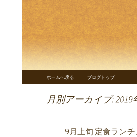
兵庫・西明石の創作和食料
兵庫・西
遊 楠～
コンテンツへ移動
ホームへ戻る
ブログトップ
月別アーカイブ: 2019
9月上旬 定食ランチ