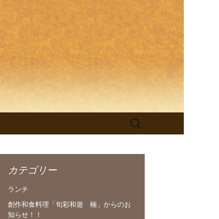
理「旬彩和
検
索:
カテゴリー
ランチ
創作和食料理「旬彩和遊 楠」からのお
知らせ！！