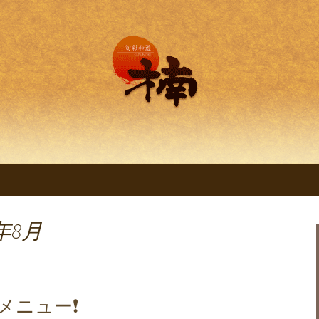
理 旬彩和遊 楠。
明石の創作和食料
くすのき～」
年8月
メニュー❗️