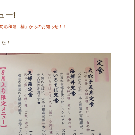
ー❗️
旬彩和遊 楠」からのお知らせ！！
した！