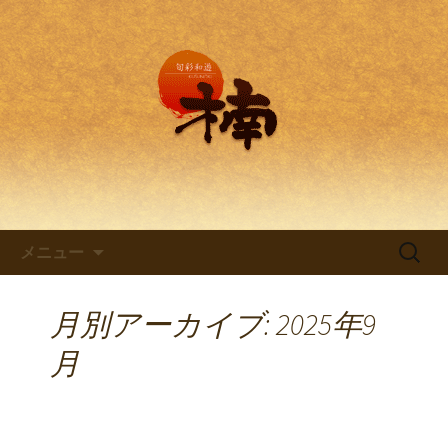
兵庫・西明石の創作和食料理 旬彩和
遊 楠。
兵庫・西明石の創作和食料理
「旬彩和遊 楠～くすのき～」
コンテンツへ移動
検
メニュー
索:
月別アーカイブ: 2025年9
月