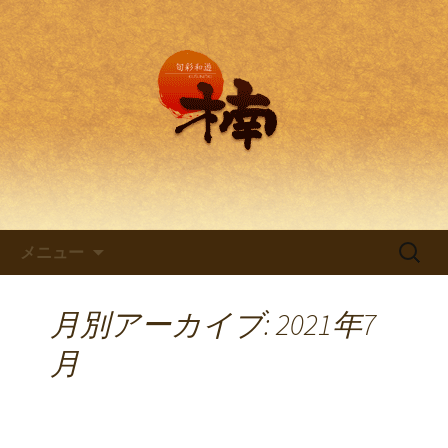
兵庫・西明石の創作和食料理 旬彩和
遊 楠。
兵庫・西明石の創作和食料理
「旬彩和遊 楠～くすのき～」
コンテンツへ移動
検
メニュー
索:
月別アーカイブ: 2021年7
月