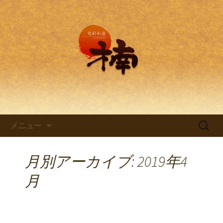
兵庫・西明石の創作和食料理 旬彩和
遊 楠。
兵庫・西明石の創作和食料理
「旬彩和遊 楠～くすのき～」
コンテンツへ移動
検
メニュー
索:
月別アーカイブ: 2019年4
月