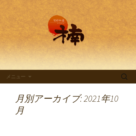
兵庫・西明石の創作和食料理 旬彩和
遊 楠。
兵庫・西明石の創作和食料理
「旬彩和遊 楠～くすのき～」
コンテンツへ移動
検
メニュー
索:
月別アーカイブ: 2021年10
月