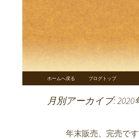
兵庫・西明石の創作和食料
兵庫・西
遊 楠～
コンテンツへ移動
ホームへ戻る
ブログトップ
月別アーカイブ: 2020
年末販売、完売です