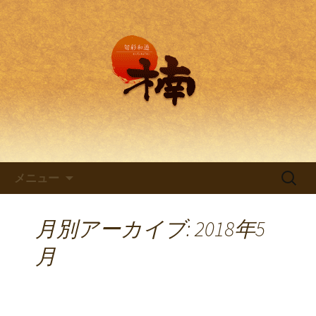
兵庫・西明石の創作和食料理 旬彩和
遊 楠。
兵庫・西明石の創作和食料理
「旬彩和遊 楠～くすのき～」
コンテンツへ移動
検
メニュー
索:
月別アーカイブ: 2018年5
月