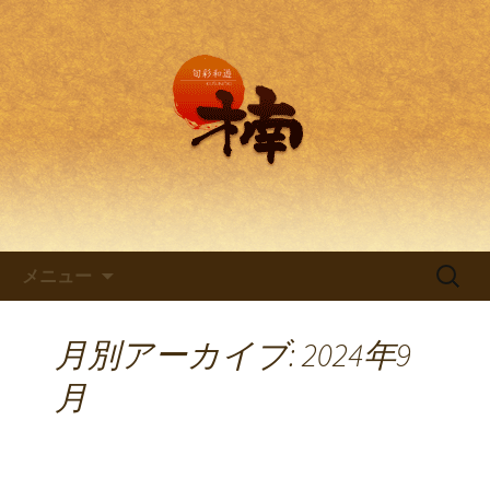
兵庫・西明石の創作和食料理 旬彩和
遊 楠。
兵庫・西明石の創作和食料理
「旬彩和遊 楠～くすのき～」
コンテンツへ移動
検
メニュー
索:
月別アーカイブ: 2024年9
月