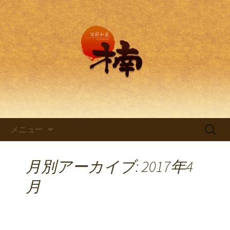
兵庫・西明石の創作和食料理 旬彩和
遊 楠。
兵庫・西明石の創作和食料理
「旬彩和遊 楠～くすのき～」
コンテンツへ移動
検
メニュー
索:
月別アーカイブ: 2017年4
月