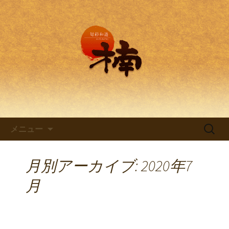
兵庫・西明石の創作和食料理 旬彩和
遊 楠。
兵庫・西明石の創作和食料理
「旬彩和遊 楠～くすのき～」
コンテンツへ移動
検
メニュー
索:
月別アーカイブ: 2020年7
月