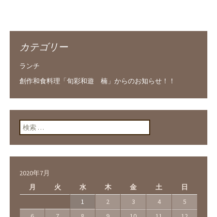
カテゴリー
ランチ
創作和食料理「旬彩和遊 楠」からのお知らせ！！
検索:
2020年7月
月
火
水
木
金
土
日
1
2
3
4
5
6
7
8
9
10
11
12