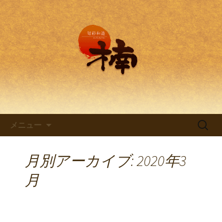
兵庫・西明石の創作和食料理 旬彩和
遊 楠。
兵庫・西明石の創作和食料理
「旬彩和遊 楠～くすのき～」
コンテンツへ移動
検
メニュー
索:
月別アーカイブ: 2020年3
月