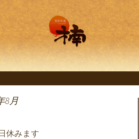
理 旬彩和遊 楠。
明石の創作和食料
くすのき～」
年8月
4日休みます