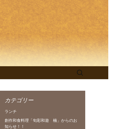
理「旬彩和
検
索:
カテゴリー
ランチ
創作和食料理「旬彩和遊 楠」からのお
知らせ！！