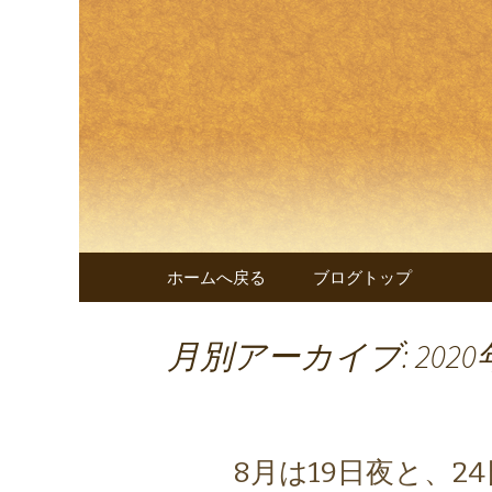
兵庫・西明石の創作和食料
兵庫・西
遊 楠～
コンテンツへ移動
ホームへ戻る
ブログトップ
月別アーカイブ: 2020
8月は19日夜と、2