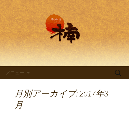
兵庫・西明石の創作和食料理 旬彩和
遊 楠。
兵庫・西明石の創作和食料理
「旬彩和遊 楠～くすのき～」
コンテンツへ移動
検
メニュー
索:
月別アーカイブ: 2017年3
月