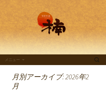
兵庫・西明石の創作和食料理 旬彩和
遊 楠。
兵庫・西明石の創作和食料理
「旬彩和遊 楠～くすのき～」
コンテンツへ移動
検
メニュー
索:
月別アーカイブ: 2026年2
月