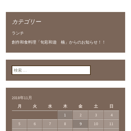
カテゴリー
ランチ
創作和食料理「旬彩和遊 楠」からのお知らせ！！
検索:
2018年11月
月
火
水
木
金
土
日
1
2
3
4
5
6
7
8
9
10
11