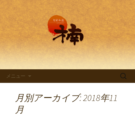
兵庫・西明石の創作和食料理 旬彩和
遊 楠。
兵庫・西明石の創作和食料理
「旬彩和遊 楠～くすのき～」
コンテンツへ移動
検
メニュー
索:
月別アーカイブ: 2018年11
月