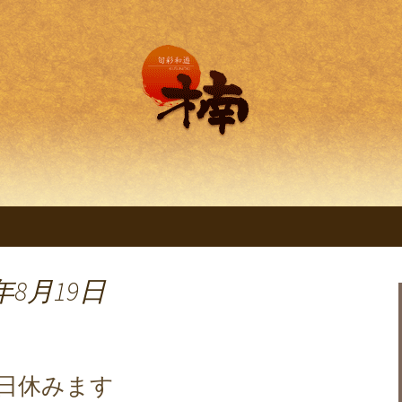
理 旬彩和遊 楠。
明石の創作和食料
くすのき～」
年8月19日
4日休みます