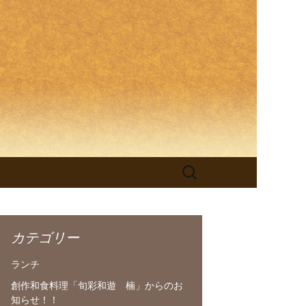
理「旬彩和
検
索:
カテゴリー
ランチ
創作和食料理「旬彩和遊 楠」からのお
知らせ！！