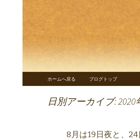
兵庫・西明石の創作和食料
兵庫・西
遊 楠～
コンテンツへ移動
ホームへ戻る
ブログトップ
日別アーカイブ: 2020
8月は19日夜と、2