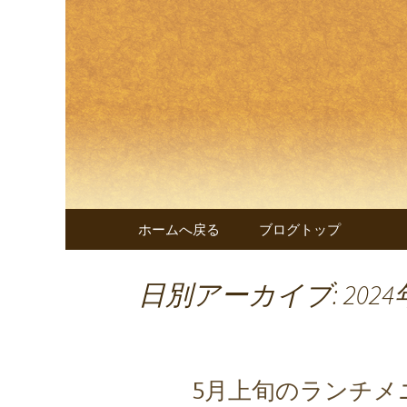
兵庫・西明石の創作和食料
兵庫・西
遊 楠～
コンテンツへ移動
ホームへ戻る
ブログトップ
日別アーカイブ: 2024
5月上旬のランチメ