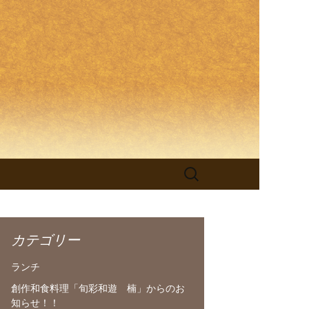
理「旬彩和
検
索:
カテゴリー
ランチ
創作和食料理「旬彩和遊 楠」からのお
知らせ！！