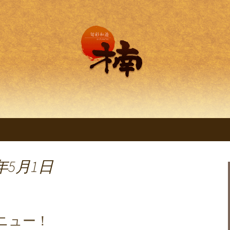
理 旬彩和遊 楠。
明石の創作和食料
くすのき～」
年5月1日
ニュー！