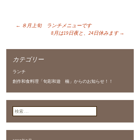
←
８月上旬 ランチメニューです
投稿ナビゲーショ
8月は19日夜と、24日休みます
→
ン
カテゴリー
ランチ
創作和食料理「旬彩和遊 楠」からのお知らせ！！
検索: