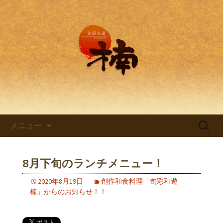
兵庫・西明石の創作和食料理 旬彩和
遊 楠。
兵庫・西明石の創作和食料理
「旬彩和遊 楠～くすのき～」
コンテンツへ移動
検
メニュー
索:
8月下旬のランチメニュー！
2020年8月19日
創作和食料理「旬彩和遊
楠」からのお知らせ！！