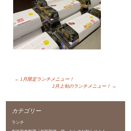
←
1月限定ランチメニュー！
投稿ナビゲーショ
2月上旬のランチメニュー！
→
ン
カテゴリー
ランチ