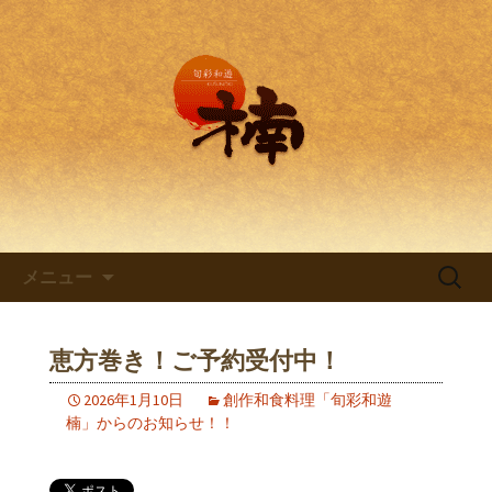
兵庫・西明石の創作和食料理 旬彩和
遊 楠。
兵庫・西明石の創作和食料理
「旬彩和遊 楠～くすのき～」
コンテンツへ移動
検
メニュー
索:
恵方巻き！ご予約受付中！
2026年1月10日
創作和食料理「旬彩和遊
楠」からのお知らせ！！