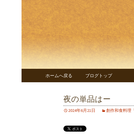
兵庫・西明石の創作和食料
兵庫・西
遊 楠～
コンテンツへ移動
ホームへ戻る
ブログトップ
夜の単品はー
2024年6月21日
創作和食料理