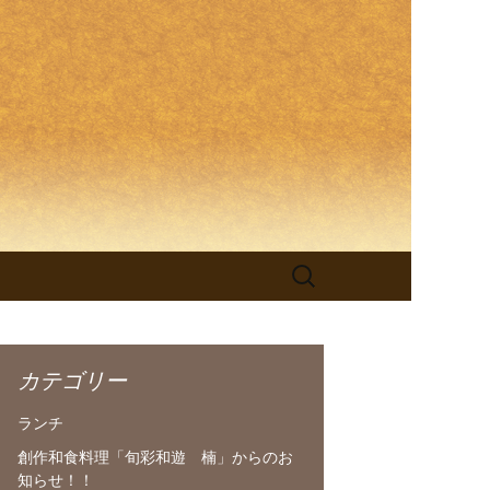
理「旬彩和
検
索:
カテゴリー
ランチ
創作和食料理「旬彩和遊 楠」からのお
知らせ！！