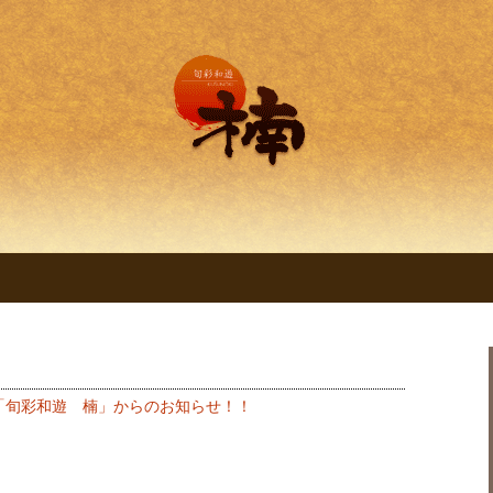
理 旬彩和遊 楠。
明石の創作和食料
くすのき～」
「旬彩和遊 楠」からのお知らせ！！