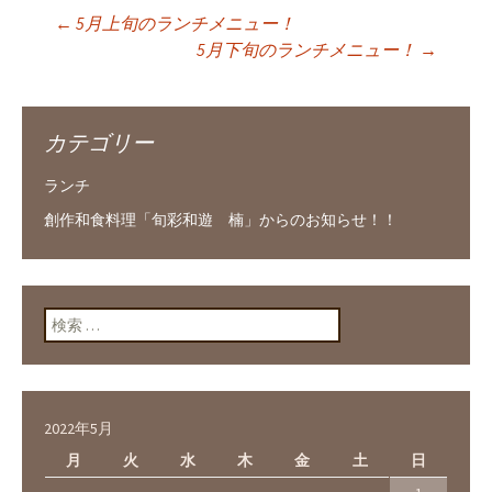
←
5月上旬のランチメニュー！
投稿ナビゲーショ
5月下旬のランチメニュー！
→
ン
カテゴリー
ランチ
創作和食料理「旬彩和遊 楠」からのお知らせ！！
検索:
2022年5月
月
火
水
木
金
土
日