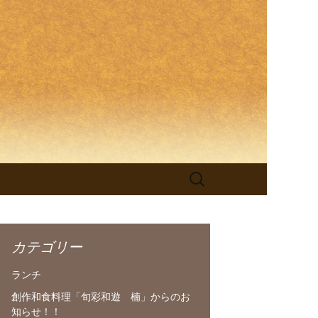
理「旬彩和
検
索:
カテゴリー
ランチ
創作和食料理「旬彩和遊 楠」からのお
知らせ！！