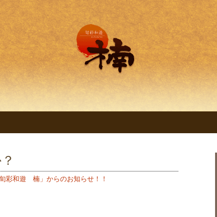
理 旬彩和遊 楠。
明石の創作和食料
くすのき～」
か？
旬彩和遊 楠」からのお知らせ！！