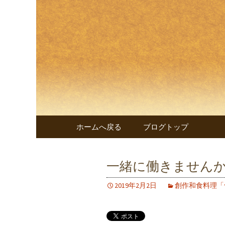
兵庫・西明石の創作和食料
兵庫・西
遊 楠～
コンテンツへ移動
ホームへ戻る
ブログトップ
一緒に働きません
2019年2月2日
創作和食料理「