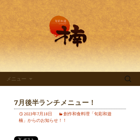
兵庫・西明石の創作和食料理 旬彩和
遊 楠。
兵庫・西明石の創作和食料理
「旬彩和遊 楠～くすのき～」
コンテンツへ移動
検
メニュー
索:
7月後半ランチメニュー！
2023年7月18日
創作和食料理「旬彩和遊
楠」からのお知らせ！！