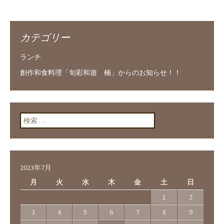
投稿ナビゲーショ
ン
カテゴリー
ランチ
創作和食料理「旬彩和遊 楠」からのお知らせ！！
検索:
2023年7月
月
火
水
木
金
土
日
1
2
3
4
5
6
7
8
9